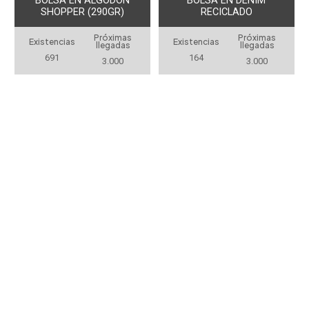
BOLSA EN ALGODON
BOLSA EN DENIM
SHOPPER (290GR)
RECICLADO
Próximas
Próximas
Existencias
Existencias
llegadas
llegadas
691
164
3.000
3.000